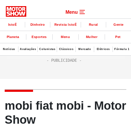
Menu
IstoÉ
Dinheiro
Revista IstoÉ
Rural
Gente
Planeta
Esportes
Menu
Mulher
Pet
Notícias
Avaliações
Colunistas
Clássicos
Mercado
Elétricos
Fórmula 1
mobi fiat mobi - Motor
Show