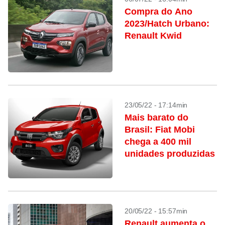
Compra do Ano
2023/Hatch Urbano:
Renault Kwid
23/05/22 - 17:14min
Mais barato do
Brasil: Fiat Mobi
chega a 400 mil
unidades produzidas
20/05/22 - 15:57min
Renault aumenta o