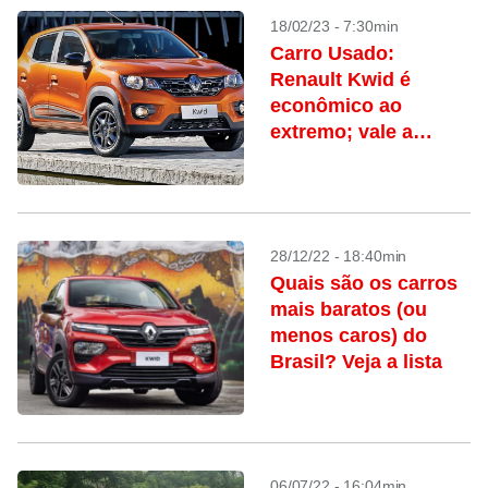
18/02/23 - 7:30min
Carro Usado:
Renault Kwid é
econômico ao
extremo; vale a
pena?
28/12/22 - 18:40min
Quais são os carros
mais baratos (ou
menos caros) do
Brasil? Veja a lista
06/07/22 - 16:04min