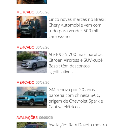
MERCADO
06/08/26
Cinco novas marcas no Brasil:
Chery Automobile vem com
tudo para vender 500 mil
carros/ano
MERCADO
06/08/26
Até R$ 25.700 mais baratos:
Citroën Aircross e SUV-cupê
Basalt têm descontos
significativos
MERCADO
06/08/26
GM renova por 20 anos
parceria com chinesa SAIC,
origem de Chevrolet Spark e
Captiva elétricos
AVALIAÇÕES
06/08/26
Avaliação: Ram Dakota mostra