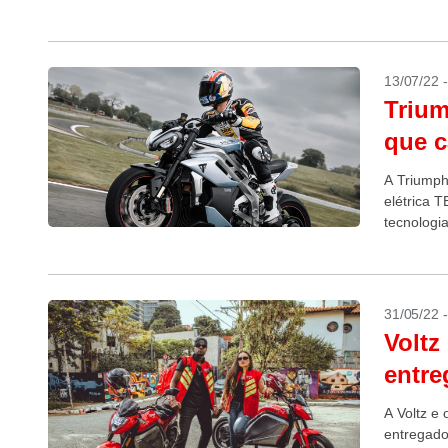
divulgado.
13/07/22 
Trium
que c
A Triumph
elétrica 
tecnologi
31/05/22 
Voltz
entre
A Voltz e
entregado