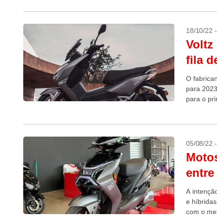
18/10/22 
Voltz
fila 
O fabrican
para 2023
para o pr
racing, sc
05/08/22 
Motos
entre
A intençã
e híbrida
com o mes