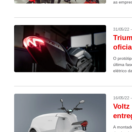
as empres
31/05/22 
Trium
ofici
O protóti
última fas
elétrico 
16/05/22 
Voltz 
entre
A montador