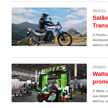
08/11/22 
Salão
Trans
A Honda a
destaques
elétrico 
acima, a..
20/10/22 
Watts
prome
A Watts, 
que detém
elétrica,
para...