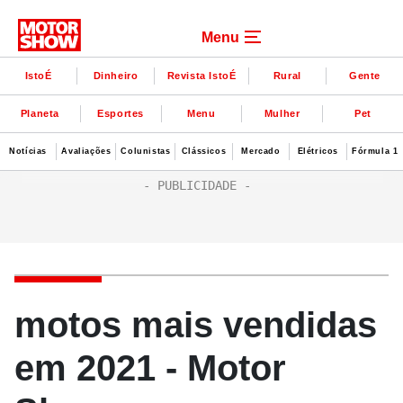
Menu
IstoÉ
Dinheiro
Revista IstoÉ
Rural
Gente
Planeta
Esportes
Menu
Mulher
Pet
Notícias
Avaliações
Colunistas
Clássicos
Mercado
Elétricos
Fórmula 1
motos mais vendidas
em 2021 - Motor