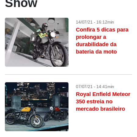
Show
14/07/21 - 16:12min
Confira 5 dicas para
prolongar a
durabilidade da
bateria da moto
07/07/21 - 14:41min
Royal Enfield Meteor
350 estreia no
mercado brasileiro