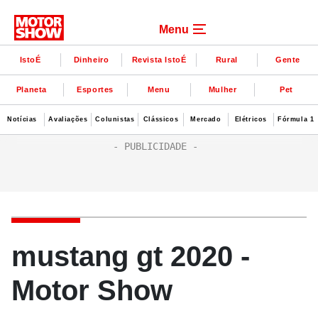
Menu
IstoÉ
Dinheiro
Revista IstoÉ
Rural
Gente
Planeta
Esportes
Menu
Mulher
Pet
Notícias
Avaliações
Colunistas
Clássicos
Mercado
Elétricos
Fórmula 1
mustang gt 2020 -
Motor Show