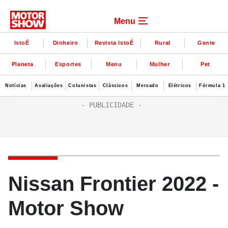
Menu
IstoÉ
Dinheiro
Revista IstoÉ
Rural
Gente
Planeta
Esportes
Menu
Mulher
Pet
Notícias
Avaliações
Colunistas
Clássicos
Mercado
Elétricos
Fórmula 1
Nissan Frontier 2022 -
Motor Show