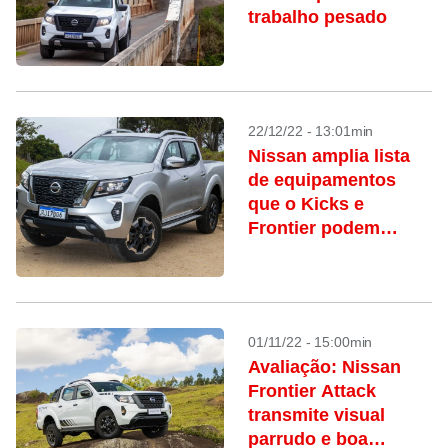
trabalho pesado
22/12/22 - 13:01min
Nissan amplia lista
de equipamentos
que o Kicks e
Frontier podem
agregar
01/11/22 - 15:00min
Avaliação: Nissan
Frontier Attack
transmite visual
parrudo e boa