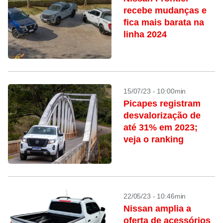
recebe mudanças e
fica mais barata na
linha 2024
15/07/23 - 10:00min
Picapes registram
desvalorização de
até 31% em 2023;
veja o ranking
22/05/23 - 10:46min
Nissan amplia a
oferta de acessórios