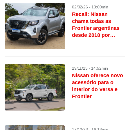
02/02/26 - 13:00min
Recall: Nissan
chama todas as
Frontier argentinas
desde 2018 por
problemas nos freios
29/11/23 - 14:52min
Nissan oferece novo
acessório para o
interior do Versa e
Frontier
17/10/23 - 16:13min