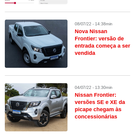
08/07/22 - 14:38min
Nova Nissan
Frontier: versão de
entrada começa a ser
vendida
04/07/22 - 13:30min
Nissan Frontier:
versões SE e XE da
picape chegam às
concessionárias