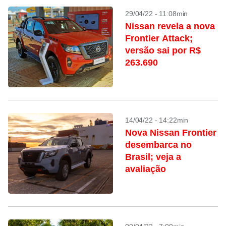
29/04/22 - 11:08min
Nissan revela a nova
Frontier Attack;
versão sai por R$
263.690
14/04/22 - 14:22min
Nova Nissan Frontier
desembarca no
Brasil; veja a
avaliação