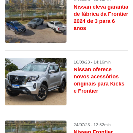
Nissan eleva garantia
de fábrica da Frontier
2024 de 3 para 6
anos
16/08/23 - 14:16min
Nissan oferece
novos acessórios
originais para Kicks
e Frontier
24/07/23 - 12:52min
Nissan Frontier