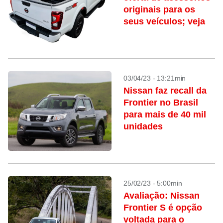
originais para os
seus veículos; veja
03/04/23 - 13:21min
Nissan faz recall da
Frontier no Brasil
para mais de 40 mil
unidades
25/02/23 - 5:00min
Avaliação: Nissan
Frontier S é opção
voltada para o