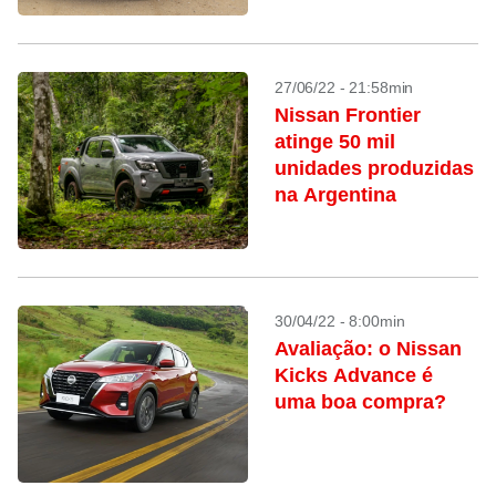
27/06/22 - 21:58min
Nissan Frontier
atinge 50 mil
unidades produzidas
na Argentina
30/04/22 - 8:00min
Avaliação: o Nissan
Kicks Advance é
uma boa compra?