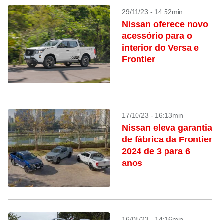
29/11/23 - 14:52min
Nissan oferece novo
acessório para o
interior do Versa e
Frontier
17/10/23 - 16:13min
Nissan eleva garantia
de fábrica da Frontier
2024 de 3 para 6
anos
16/08/23 - 14:16min