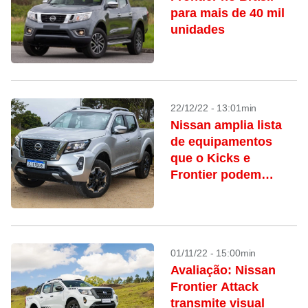
para mais de 40 mil
unidades
22/12/22 - 13:01min
Nissan amplia lista
de equipamentos
que o Kicks e
Frontier podem
agregar
01/11/22 - 15:00min
Avaliação: Nissan
Frontier Attack
transmite visual