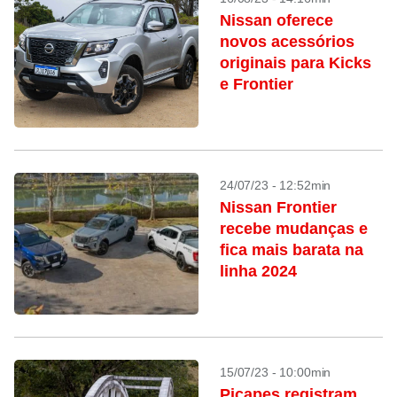
Nissan oferece
novos acessórios
originais para Kicks
e Frontier
24/07/23 - 12:52min
Nissan Frontier
recebe mudanças e
fica mais barata na
linha 2024
15/07/23 - 10:00min
Picapes registram