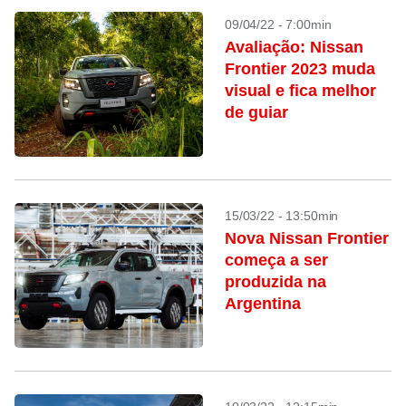
09/04/22 - 7:00min
Avaliação: Nissan
Frontier 2023 muda
visual e fica melhor
de guiar
15/03/22 - 13:50min
Nova Nissan Frontier
começa a ser
produzida na
Argentina