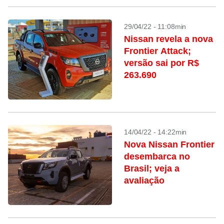
29/04/22 - 11:08min
Nissan revela a nova
Frontier Attack;
versão sai por R$
263.690
14/04/22 - 14:22min
Nova Nissan Frontier
desembarca no
Brasil; veja a
avaliação