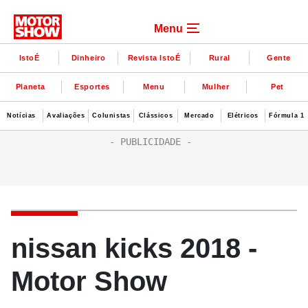
Menu
IstoÉ
Dinheiro
Revista IstoÉ
Rural
Gente
Planeta
Esportes
Menu
Mulher
Pet
Notícias
Avaliações
Colunistas
Clássicos
Mercado
Elétricos
Fórmula 1
nissan kicks 2018 -
Motor Show