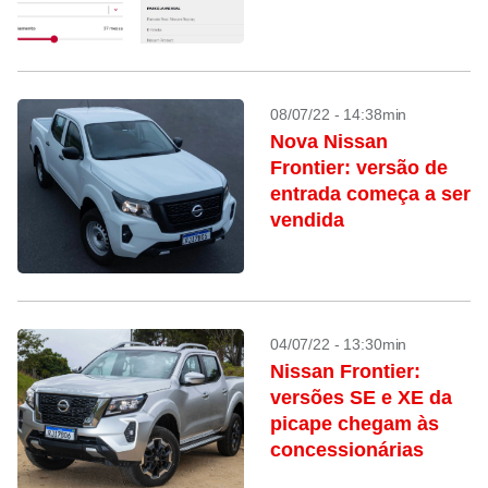
08/07/22 - 14:38min
Nova Nissan
Frontier: versão de
entrada começa a ser
vendida
04/07/22 - 13:30min
Nissan Frontier:
versões SE e XE da
picape chegam às
concessionárias