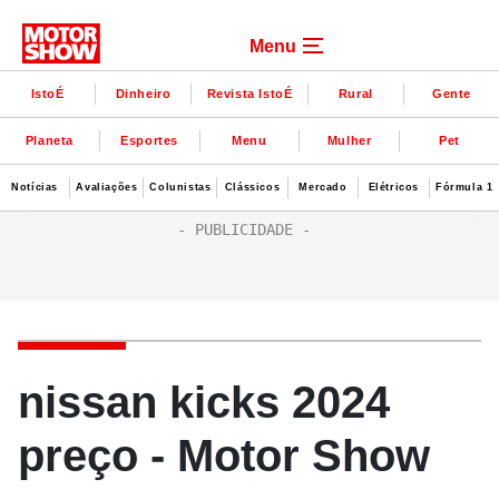
Menu
IstoÉ
Dinheiro
Revista IstoÉ
Rural
Gente
Planeta
Esportes
Menu
Mulher
Pet
Notícias
Avaliações
Colunistas
Clássicos
Mercado
Elétricos
Fórmula 1
nissan kicks 2024
preço - Motor Show