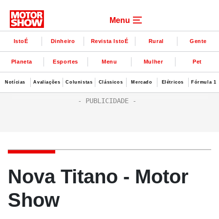
Menu
IstoÉ
Dinheiro
Revista IstoÉ
Rural
Gente
Planeta
Esportes
Menu
Mulher
Pet
Notícias
Avaliações
Colunistas
Clássicos
Mercado
Elétricos
Fórmula 1
Nova Titano - Motor
Show