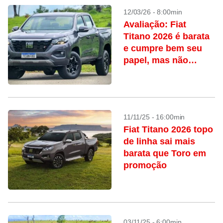
12/03/26 - 8:00min
Avaliação: Fiat
Titano 2026 é barata
e cumpre bem seu
papel, mas não
encara Ranger, Hilux
e cia.
11/11/25 - 16:00min
Fiat Titano 2026 topo
de linha sai mais
barata que Toro em
promoção
03/11/25 - 6:00min