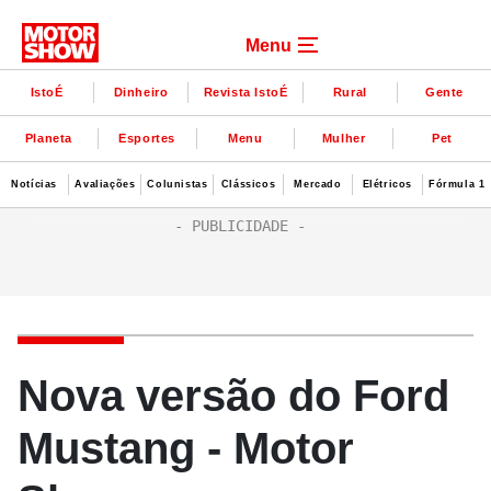
Menu
IstoÉ
Dinheiro
Revista IstoÉ
Rural
Gente
Planeta
Esportes
Menu
Mulher
Pet
Notícias
Avaliações
Colunistas
Clássicos
Mercado
Elétricos
Fórmula 1
Nova versão do Ford
Mustang - Motor