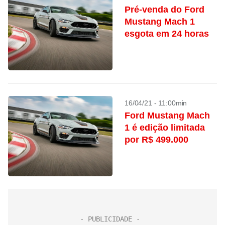
Pré-venda do Ford
Mustang Mach 1
esgota em 24 horas
16/04/21 - 11:00min
Ford Mustang Mach
1 é edição limitada
por R$ 499.000