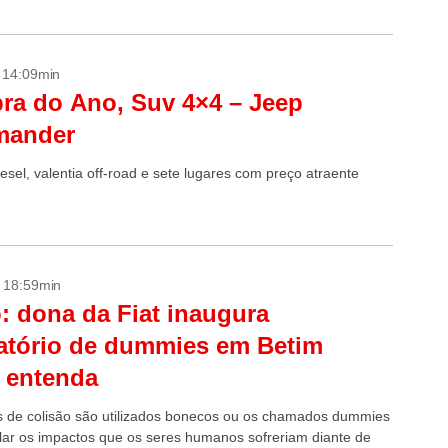
i...
- 14:09min
a do Ano, Suv 4×4 – Jeep
ander
esel, valentia off-road e sete lugares com preço atraente
- 18:59min
: dona da Fiat inaugura
atório de dummies em Betim
 entenda
s de colisão são utilizados bonecos ou os chamados dummies
lar os impactos que os seres humanos sofreriam diante de