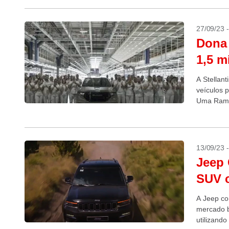
27/09/23 
Dona 
1,5 m
A Stellan
veículos 
Uma Rampa
13/09/23 
Jeep 
SUV c
A Jeep co
mercado b
utilizand