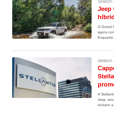
10/10/23 
Jeep 
híbri
O Grand C
agora com
Enquanto 
comerciali
28/09/23 
Cappe
Stell
promo
A Stellant
Jeep, anu
incluem a 
novembro,