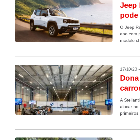
Jeep 
pode 
O Jeep Re
ano com p
modelo ch
promovido
17/10/23 
Dona 
carro
A Stellan
alocar no
primeiros
motorizaçã