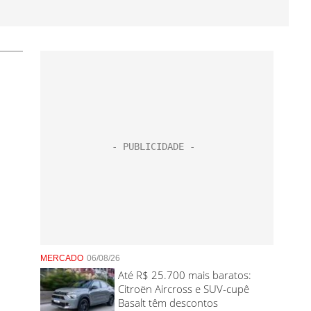
MERCADO
06/08/26
Até R$ 25.700 mais baratos:
Citroën Aircross e SUV-cupê
Basalt têm descontos