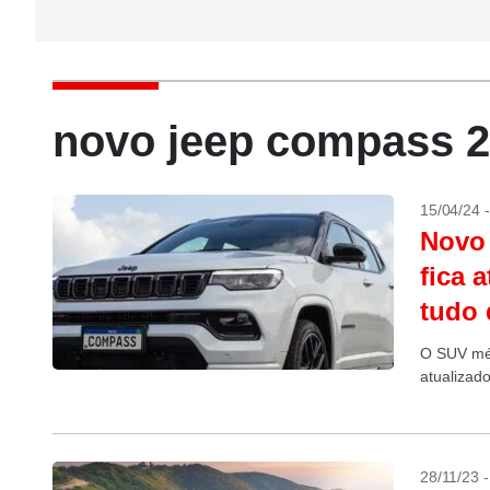
novo jeep compass 2
15/04/24 
Novo 
fica 
tudo
O SUV méd
atualizad
28/11/23 