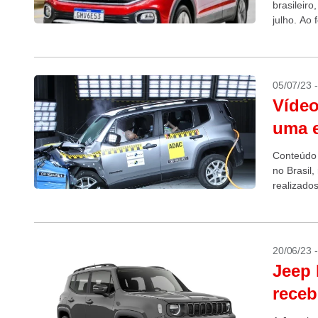
brasileir
julho. Ao
05/07/23 
Vídeo
uma e
Conteúdo 
no Brasil
realizado
para a Am
20/06/23 
Jeep 
receb