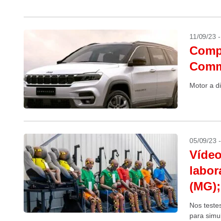
geração va
11/09/23 
Compr
Comm
Motor a di
05/09/23 
Vídeo
labor
(MG);
Nos teste
para simu