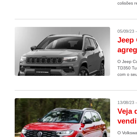
colisões r
05/09/23 
Jeep 
agreg
O Jeep Co
TD350 Tur
com o seu
13/08/23 
Veja 
vendi
O Volkswa