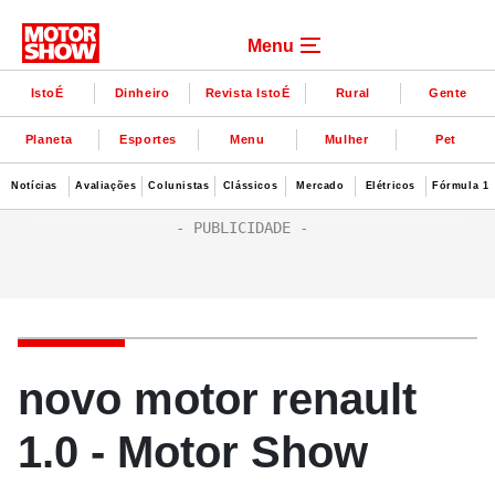
Menu
IstoÉ
Dinheiro
Revista IstoÉ
Rural
Gente
Planeta
Esportes
Menu
Mulher
Pet
Notícias
Avaliações
Colunistas
Clássicos
Mercado
Elétricos
Fórmula 1
novo motor renault
1.0 - Motor Show