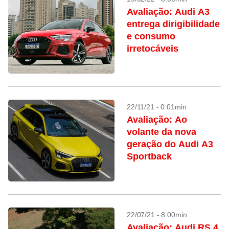
Avaliação: Audi A3
entrega dirigibilidade
e consumo
irretocáveis
22/11/21 - 0:01min
Avaliação: Ao
volante da nova
geração do Audi A3
Sportback
22/07/21 - 8:00min
Avaliação: Audi RS 4