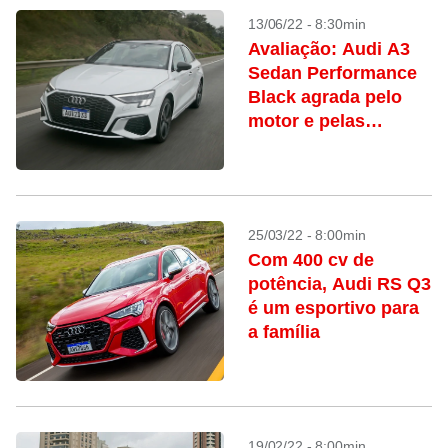
13/06/22 - 8:30min
Avaliação: Audi A3
Sedan Performance
Black agrada pelo
motor e pelas
suspensões
25/03/22 - 8:00min
Com 400 cv de
potência, Audi RS Q3
é um esportivo para
a família
19/02/22 - 8:00min