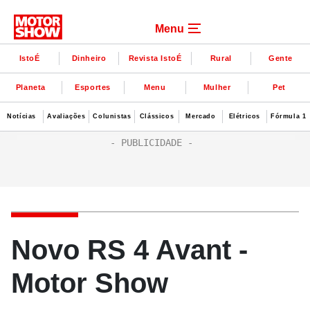
Menu
IstoÉ
Dinheiro
Revista IstoÉ
Rural
Gente
Planeta
Esportes
Menu
Mulher
Pet
Notícias
Avaliações
Colunistas
Clássicos
Mercado
Elétricos
Fórmula 1
Novo RS 4 Avant -
Motor Show