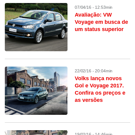
07/04/16 - 12:53min
Avaliação: VW
Voyage em busca de
um status superior
22/02/16 - 20:04min
Volks lança novos
Gol e Voyage 2017.
Confira os preços e
as versões
19/02/16 - 14:46min