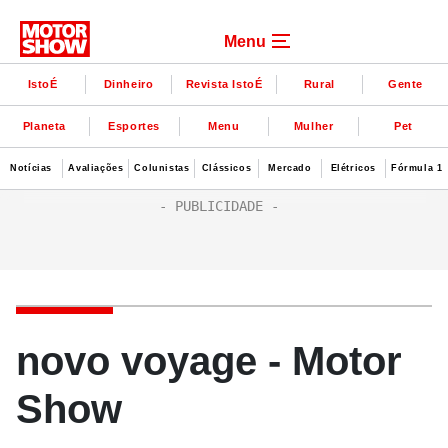
Menu
IstoÉ
Dinheiro
Revista IstoÉ
Rural
Gente
Planeta
Esportes
Menu
Mulher
Pet
Notícias
Avaliações
Colunistas
Clássicos
Mercado
Elétricos
Fórmula 1
novo voyage - Motor
Show