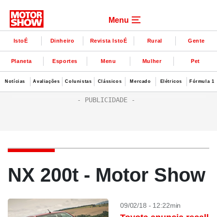
Menu
IstoÉ
Dinheiro
Revista IstoÉ
Rural
Gente
Planeta
Esportes
Menu
Mulher
Pet
Notícias
Avaliações
Colunistas
Clássicos
Mercado
Elétricos
Fórmula 1
NX 200t - Motor Show
09/02/18 - 12:22min