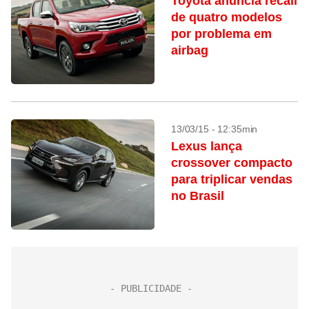
Toyota anuncia recall
de quatro modelos
por problema em
airbag
13/03/15 - 12:35min
Lexus lança
crossover compacto
para triplicar vendas
no Brasil