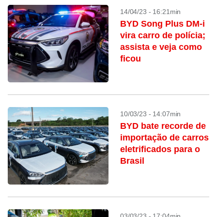
14/04/23 - 16:21min
BYD Song Plus DM-i
vira carro de polícia;
assista e veja como
ficou
10/03/23 - 14:07min
BYD bate recorde de
importação de carros
eletrificados para o
Brasil
03/03/23 - 17:04min