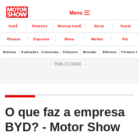
Menu
IstoÉ
Dinheiro
Revista IstoÉ
Rural
Gente
Planeta
Esportes
Menu
Mulher
Pet
Notícias
Avaliações
Colunistas
Clássicos
Mercado
Elétricos
Fórmula 1
O que faz a empresa
BYD? - Motor Show