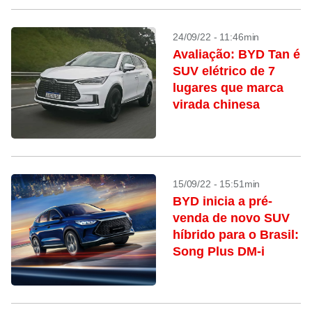
24/09/22 - 11:46min
Avaliação: BYD Tan é
SUV elétrico de 7
lugares que marca
virada chinesa
15/09/22 - 15:51min
BYD inicia a pré-
venda de novo SUV
híbrido para o Brasil:
Song Plus DM-i