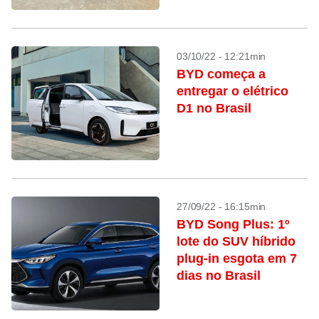
03/10/22 - 12:21min
BYD começa a
entregar o elétrico
D1 no Brasil
27/09/22 - 16:15min
BYD Song Plus: 1º
lote do SUV híbrido
plug-in esgota em 7
dias no Brasil