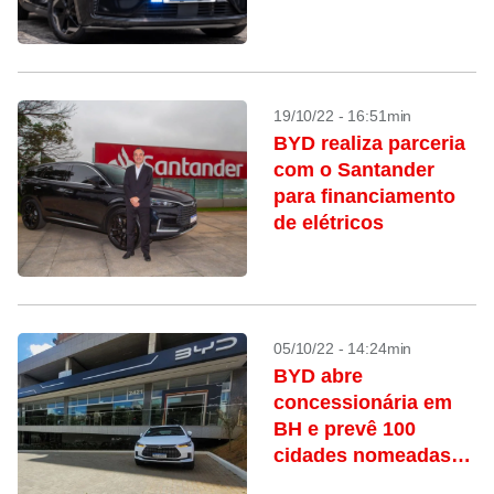
19/10/22 - 16:51min
BYD realiza parceria
com o Santander
para financiamento
de elétricos
05/10/22 - 14:24min
BYD abre
concessionária em
BH e prevê 100
cidades nomeadas
até 2023