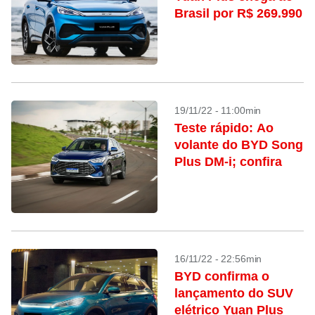
Brasil por R$ 269.990
19/11/22 - 11:00min
Teste rápido: Ao
volante do BYD Song
Plus DM-i; confira
16/11/22 - 22:56min
BYD confirma o
lançamento do SUV
elétrico Yuan Plus