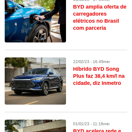
BYD amplia oferta de
carregadores
elétricos no Brasil
com parceria
22/02/23 - 16:49min
Híbrido BYD Song
Plus faz 38,4 km/l na
cidade, diz Inmetro
01/01/23 - 11:18min
BYD acelera rede e