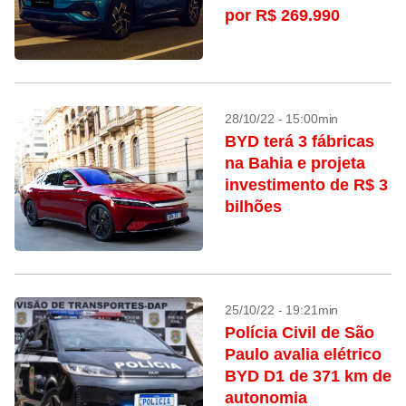
por R$ 269.990
28/10/22 - 15:00min
BYD terá 3 fábricas
na Bahia e projeta
investimento de R$ 3
bilhões
25/10/22 - 19:21min
Polícia Civil de São
Paulo avalia elétrico
BYD D1 de 371 km de
autonomia