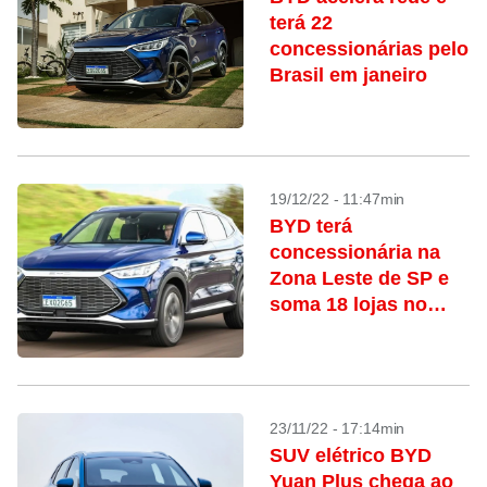
terá 22
concessionárias pelo
Brasil em janeiro
19/12/22 - 11:47min
BYD terá
concessionária na
Zona Leste de SP e
soma 18 lojas no
Brasil
23/11/22 - 17:14min
SUV elétrico BYD
Yuan Plus chega ao