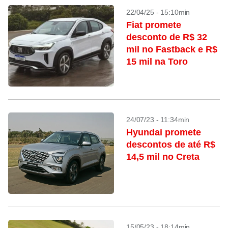
22/04/25 - 15:10min
Fiat promete
desconto de R$ 32
mil no Fastback e R$
15 mil na Toro
24/07/23 - 11:34min
Hyundai promete
descontos de até R$
14,5 mil no Creta
15/05/23 - 18:14min