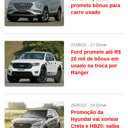
promete bônus para
carro usado
21/09/22 - 17:25min
Ford promete até R$
20 mil de bônus em
usado na troca por
Ranger
25/07/22 - 19:01min
Promoção da
Hyundai vai sortear
Creta e HB20; saiba