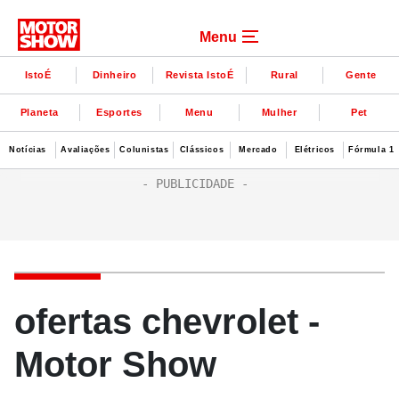
Menu
IstoÉ
Dinheiro
Revista IstoÉ
Rural
Gente
Planeta
Esportes
Menu
Mulher
Pet
Notícias
Avaliações
Colunistas
Clássicos
Mercado
Elétricos
Fórmula 1
ofertas chevrolet -
Motor Show