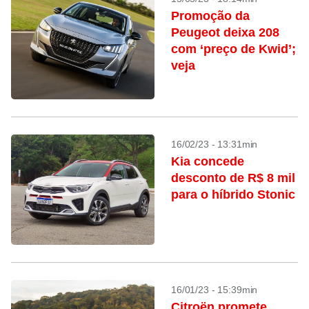
Promoção da
Peugeot deixa 208
com ‘preço de Kwid’;
veja
16/02/23 - 13:31min
Kia concede
desconto de R$ 8 mil
para o híbrido Stonic
16/01/23 - 15:39min
Citroën promete