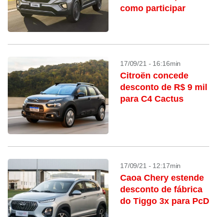
como participar
17/09/21 - 16:16min
Citroën concede
desconto de R$ 9 mil
para C4 Cactus
17/09/21 - 12:17min
Caoa Chery estende
desconto de fábrica
do Tiggo 3x para PcD