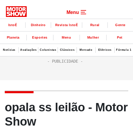
Menu
IstoÉ
Dinheiro
Revista IstoÉ
Rural
Gente
Planeta
Esportes
Menu
Mulher
Pet
Notícias
Avaliações
Colunistas
Clássicos
Mercado
Elétricos
Fórmula 1
opala ss leilão - Motor
Show