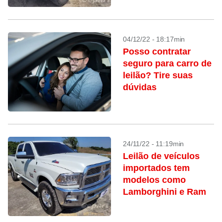
04/12/22 - 18:17min
Posso contratar
seguro para carro de
leilão? Tire suas
dúvidas
24/11/22 - 11:19min
Leilão de veículos
importados tem
modelos como
Lamborghini e Ram