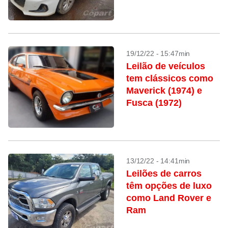
19/12/22 - 15:47min
Leilão de veículos
tem clássicos como
Maverick (1974) e
Fusca (1972)
13/12/22 - 14:41min
Leilões de carros
têm opções de luxo
como Land Rover e
Ram