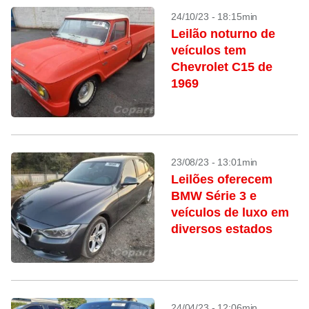
24/10/23 - 18:15min
Leilão noturno de
veículos tem
Chevrolet C15 de
1969
23/08/23 - 13:01min
Leilões oferecem
BMW Série 3 e
veículos de luxo em
diversos estados
24/04/23 - 12:06min