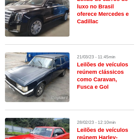
luxo no Brasil
oferece Mercedes e
Cadillac
21/03/23 - 11:45min
Leilões de veículos
reúnem clássicos
como Caravan,
Fusca e Gol
28/02/23 - 12:10min
Leilões de veículos
reúnem Harley-