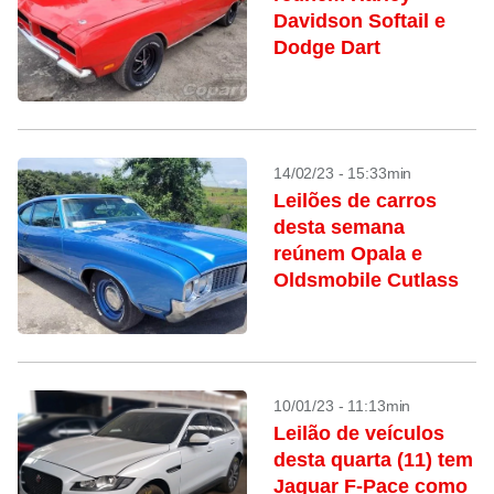
Davidson Softail e
Dodge Dart
14/02/23 - 15:33min
Leilões de carros
desta semana
reúnem Opala e
Oldsmobile Cutlass
10/01/23 - 11:13min
Leilão de veículos
desta quarta (11) tem
Jaguar F-Pace como