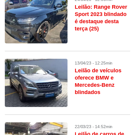
Leilão: Range Rover
Sport 2023 blindado
é destaque desta
terça (25)
13/04/23 - 12:25min
Leilão de veículos
oferece BMW e
Mercedes-Benz
blindados
22/03/23 - 14:52min
Leilão de carros de