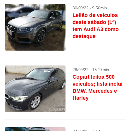
30/09/22 - 9:50min
Leilão de veículos
deste sábado (1º)
tem Audi A3 como
destaque
28/09/22 - 15:17min
Copart leiloa 500
veículos; lista inclui
BMW, Mercedes e
Harley