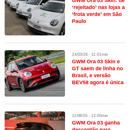
GWM Ora 03 Skin: de
‘rejeitado’ nas lojas a
‘frota verde’ em São
Paulo
24/03/26 - 11:01min
GWM Ora 03 Skin e
GT saem de linha no
Brasil, e versão
BEV58 agora é única
11/08/25 - 12:00min
GWM Ora 03 ganha
descontão para