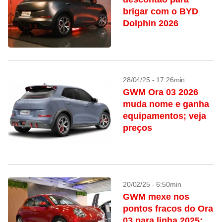
brigar com o BYD
Dolphin 2026
28/04/25 - 17:26min
GWM Ora 03 2026
muda nome e ganha
equipamentos; veja
preços
20/02/25 - 6:50min
GWM mexe nos
pontos fracos do Ora
03 para linha 2025;