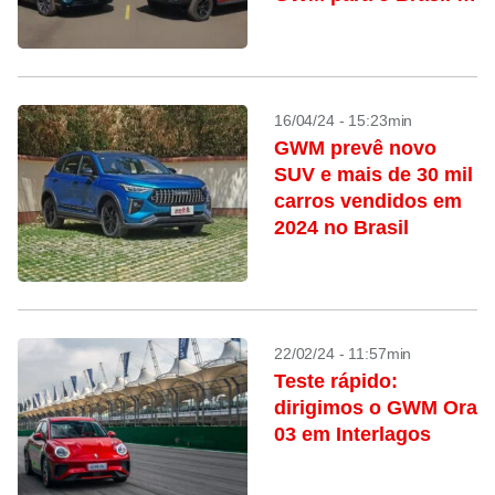
quando chegam
16/04/24 - 15:23min
GWM prevê novo
SUV e mais de 30 mil
carros vendidos em
2024 no Brasil
22/02/24 - 11:57min
Teste rápido:
dirigimos o GWM Ora
03 em Interlagos