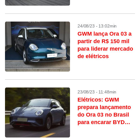
24/08/23 - 13:02min
GWM lança Ora 03 a
partir de R$ 150 mil
para liderar mercado
de elétricos
23/08/23 - 11:48min
Elétricos: GWM
prepara lançamento
do Ora 03 no Brasil
para encarar BYD
Dolphin