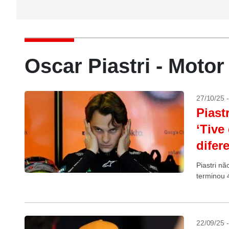
Oscar Piastri - Moto
27/10/25 
Piast
‘Tive
difer
Piastri n
terminou 
22/09/25 