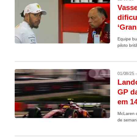
Vasse
dific
‘Gra
Equipe bus
piloto brit
01/08/25 
Lando
GP da
em 14
McLaren c
de seman