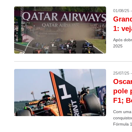
01/08/25 
Grand
1: ve
Após dobr
2025
25/07/25 
Oscar
pole 
F1; B
Com uma b
conquistou
Fórmula 1,
Francorch