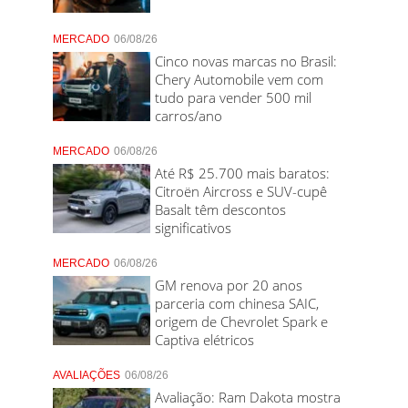
MERCADO
06/08/26
Cinco novas marcas no Brasil:
Chery Automobile vem com
tudo para vender 500 mil
carros/ano
MERCADO
06/08/26
Até R$ 25.700 mais baratos:
Citroën Aircross e SUV-cupê
Basalt têm descontos
significativos
MERCADO
06/08/26
GM renova por 20 anos
parceria com chinesa SAIC,
origem de Chevrolet Spark e
Captiva elétricos
AVALIAÇÕES
06/08/26
Avaliação: Ram Dakota mostra