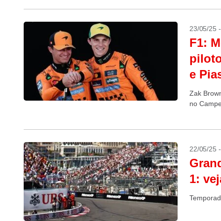
23/05/25 
F1: M
pilot
e Pias
Zak Brown 
no Campeo
22/05/25 
Gran
1: ve
Temporada