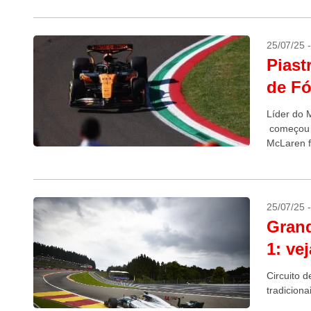
25/07/25 
Piast
de Fó
Líder do M
começou n
McLaren fo
25/07/25 
Grand
1: ve
Circuito 
tradiciona