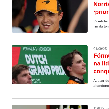
Norri
‘prio
Vice-líde
fim da te
01/09/25 
Fórmu
na li
conqu
Apesar de
abandono
11/08/25 