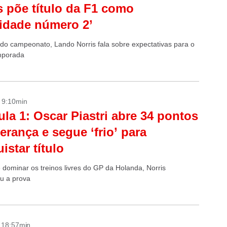
s põe título da F1 como
ridade número 2’
r do campeonato, Lando Norris fala sobre expectativas para o
mporada
- 9:10min
la 1: Oscar Piastri abre 34 pontos
derança e segue ‘frio’ para
istar título
 dominar os treinos livres do GP da Holanda, Norris
u a prova
- 18:57min