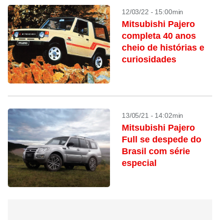
12/03/22 - 15:00min
Mitsubishi Pajero
completa 40 anos
cheio de histórias e
curiosidades
13/05/21 - 14:02min
Mitsubishi Pajero
Full se despede do
Brasil com série
especial