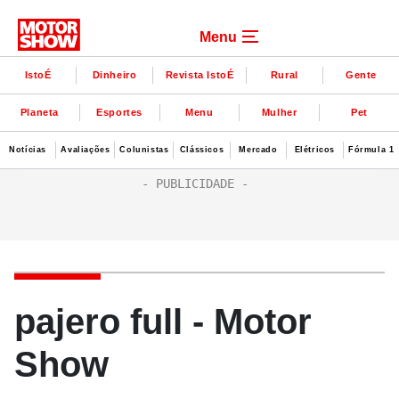
Menu
IstoÉ
Dinheiro
Revista IstoÉ
Rural
Gente
Planeta
Esportes
Menu
Mulher
Pet
Notícias
Avaliações
Colunistas
Clássicos
Mercado
Elétricos
Fórmula 1
pajero full - Motor
Show