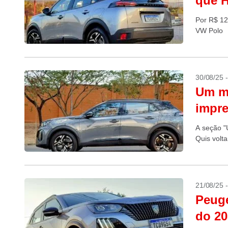
que 
Por R$ 12
VW Polo
30/08/25 
Um mê
impr
A seção "
Quis volt
21/08/25 
Peuge
do 20