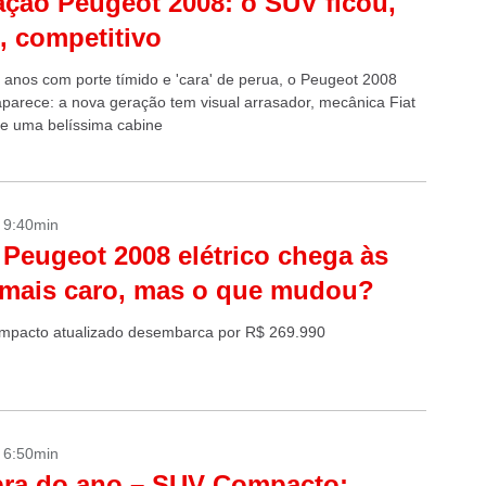
ação Peugeot 2008: o SUV ficou,
, competitivo
 anos com porte tímido e 'cara' de perua, o Peugeot 2008
aparece: a nova geração tem visual arrasador, mecânica Fiat
 e uma belíssima cabine
- 9:40min
Peugeot 2008 elétrico chega às
 mais caro, mas o que mudou?
mpacto atualizado desembarca por R$ 269.990
- 6:50min
ra do ano – SUV Compacto: