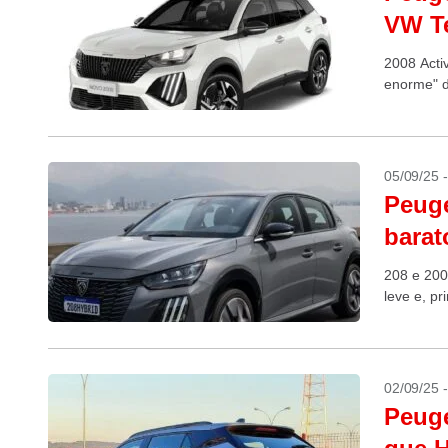
VW Te
2008 Acti
enorme" d
05/09/25 
Peuge
barat
208 e 200
leve e, pr
02/09/25 
Peuge