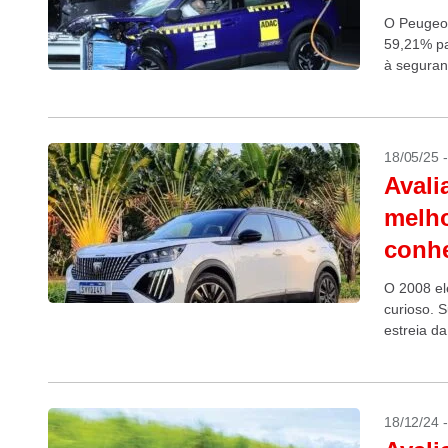
O Peugeot
59,21% pa
à segura
18/05/25 
Avali
melho
conh
O 2008 el
curioso. 
estreia d
18/12/24 