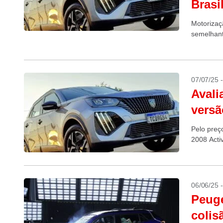
Brasi
Motorizaç
semelhant
07/07/25 
Avali
versã
Pelo preç
2008 Acti
06/06/25 
Peuge
colis