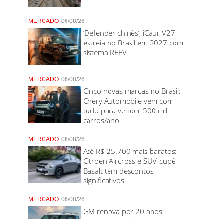
MERCADO
06/08/26
‘Defender chinês’, iCaur V27
estreia no Brasil em 2027 com
sistema REEV
MERCADO
06/08/26
Cinco novas marcas no Brasil:
Chery Automobile vem com
tudo para vender 500 mil
carros/ano
MERCADO
06/08/26
Até R$ 25.700 mais baratos:
Citroën Aircross e SUV-cupê
Basalt têm descontos
significativos
MERCADO
06/08/26
GM renova por 20 anos