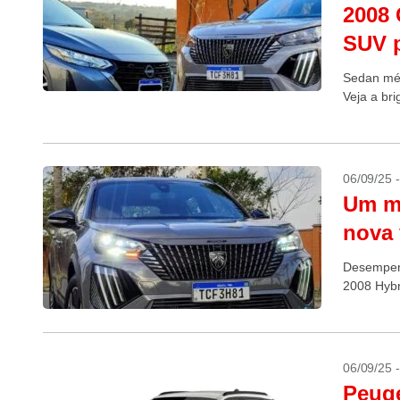
2008 
SUV 
Sedan méd
Veja a br
06/09/25 
Um m
nova 
Desempen
2008 Hybr
06/09/25 
Peuge