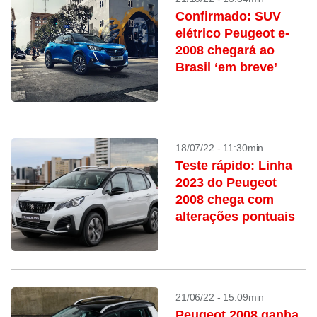
Confirmado: SUV
elétrico Peugeot e-
2008 chegará ao
Brasil ‘em breve’
18/07/22 - 11:30min
Teste rápido: Linha
2023 do Peugeot
2008 chega com
alterações pontuais
21/06/22 - 15:09min
Peugeot 2008 ganha