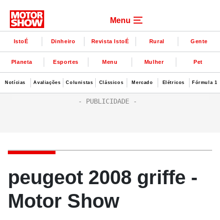
Menu
IstoÉ
Dinheiro
Revista IstoÉ
Rural
Gente
Planeta
Esportes
Menu
Mulher
Pet
Notícias
Avaliações
Colunistas
Clássicos
Mercado
Elétricos
Fórmula 1
peugeot 2008 griffe -
Motor Show