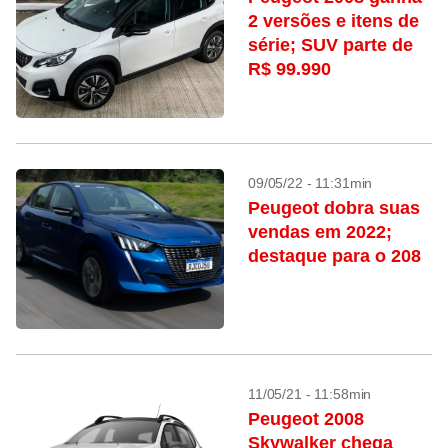
2 versões e itens de
série; SUV parte de
R$ 99.990
09/05/22 - 11:31min
Peugeot dobra suas
vendas em 2022;
destaque para o 208
11/05/21 - 11:58min
Peugeot 2008
Skywalker chega