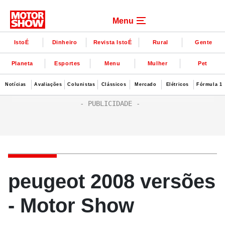
Menu
IstoÉ
Dinheiro
Revista IstoÉ
Rural
Gente
Planeta
Esportes
Menu
Mulher
Pet
Notícias
Avaliações
Colunistas
Clássicos
Mercado
Elétricos
Fórmula 1
peugeot 2008 versões
- Motor Show