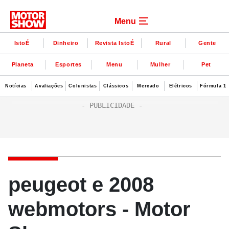
Menu
IstoÉ
Dinheiro
Revista IstoÉ
Rural
Gente
Planeta
Esportes
Menu
Mulher
Pet
Notícias
Avaliações
Colunistas
Clássicos
Mercado
Elétricos
Fórmula 1
peugeot e 2008
webmotors - Motor