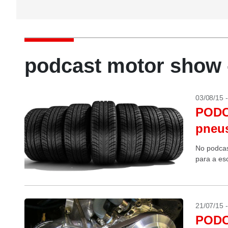
podcast motor show 
03/08/15 
PODCA
pneu
No podcas
para a es
21/07/15 
PODC