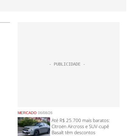
MERCADO
06/08/26
Até R$ 25.700 mais baratos:
Citroën Aircross e SUV-cupê
Basalt têm descontos