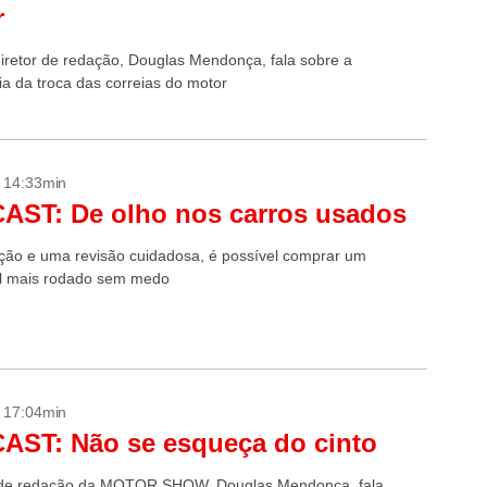
r
iretor de redação, Douglas Mendonça, fala sobre a
ia da troca das correias do motor
- 14:33min
AST: De olho nos carros usados
ão e uma revisão cuidadosa, é possível comprar um
l mais rodado sem medo
- 17:04min
AST: Não se esqueça do cinto
r de redação da MOTOR SHOW, Douglas Mendonça, fala