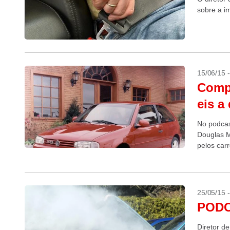
sobre a i
15/06/15 
Compr
eis a
No podca
Douglas M
pelos car
25/05/15 
PODCA
Diretor 