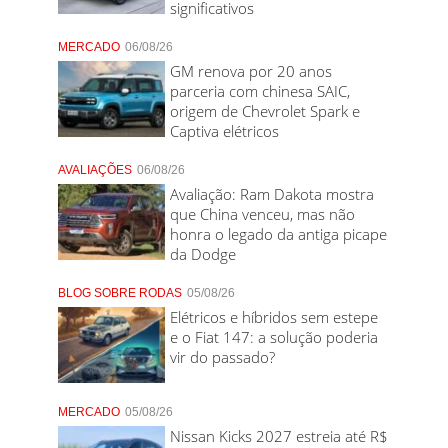
significativos
MERCADO
06/08/26
GM renova por 20 anos
parceria com chinesa SAIC,
origem de Chevrolet Spark e
Captiva elétricos
AVALIAÇÕES
06/08/26
Avaliação: Ram Dakota mostra
que China venceu, mas não
honra o legado da antiga picape
da Dodge
BLOG SOBRE RODAS
05/08/26
Elétricos e híbridos sem estepe
e o Fiat 147: a solução poderia
vir do passado?
MERCADO
05/08/26
Nissan Kicks 2027 estreia até R$