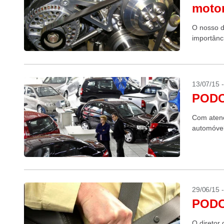
moto
O nosso d
importânc
13/07/15 
PODC
Com atenç
automóve
29/06/15 
PODC
O direto