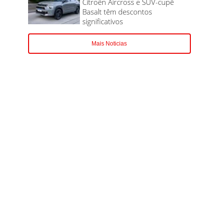
Citroën Aircross e SUV-cupê
Basalt têm descontos
significativos
Mais Noticias