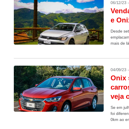
06/12/23 
Venda
e Oni
Desde set
emplacame
mais de l
04/09/23 
Onix 
carro
veja 
Se em jul
foi difere
0km ao em