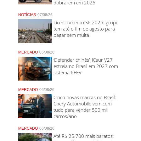
dobrarem em 2026
NOTÍCIAS
07/08/26
Licenciamento SP 2026: grupo
tem até o fim de agosto para
pagar sem multa
MERCADO
06/08/26
‘Defender chinês’, iCaur V27
estreia no Brasil em 2027 com
sistema REEV
MERCADO
06/08/26
Cinco novas marcas no Brasil:
Chery Automobile vem com
tudo para vender 500 mil
carros/ano
MERCADO
06/08/26
Até R$ 25.700 mais baratos: