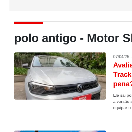
polo antigo - Motor 
07/04/25 
Avali
Track
pena
Ele sai p
a versão 
equipar o