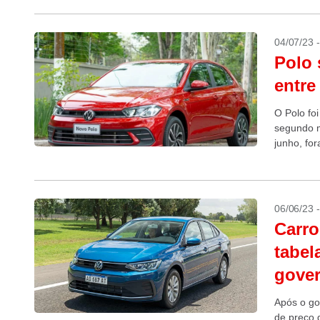
04/07/23 
Polo 
entre
O Polo fo
segundo m
junho, fo
1.688 uni
06/06/23 
Carro
tabel
gover
Após o go
de preço 