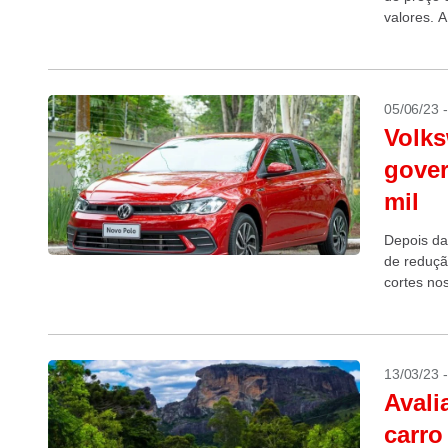
valores. A
Cross. O P
05/06/23 
Volks
gover
mil
Depois da
de reduçã
cortes no
automotiv
13/03/23 
Avali
carro