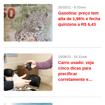
20/10/21 - 9:32min
Gasolina: preço tem
alta de 1,96% e fecha
quinzena a R$ 6,43
15/09/21 - 16:11min
Carro usado: veja
cinco dicas para
precificar
corretamente e
vender rápido