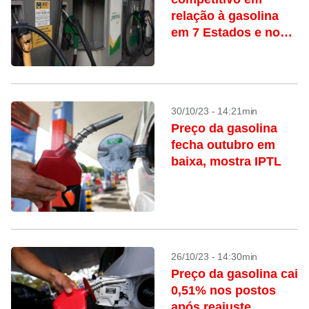
relação à gasolina
em 7 Estados e no
DF
30/10/23 - 14:21min
Preço da gasolina
fecha outubro em
baixa, mostra IPTL
26/10/23 - 14:30min
Preço da gasolina cai
0,51% nos postos
após reajuste