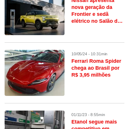
Nissan apresenta
nova geração da
Frontier e sedã
elétrico no Salão de
Xangai
10/05/24 - 10:31min
Ferrari Roma Spider
chega ao Brasil por
R$ 3,95 milhões
01/11/23 - 8:55min
Etanol segue mais
competitivo em