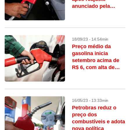
anunciado pela
Petrobras, mostra
IPTL
18/09/23 - 14:54min
Preço médio da
gasolina inicia
setembro acima de
R$ 6, com alta de
3,44%, mostra IPTL
16/05/23 - 13:33min
Petrobras reduz o
preço dos
combustíveis e adota
nova política