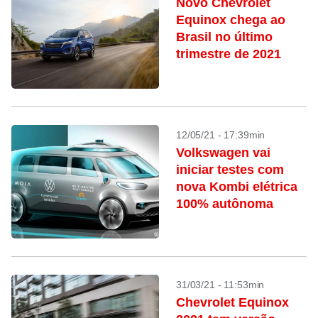
Novo Chevrolet
Equinox chega ao
Brasil no último
trimestre de 2021
12/05/21 - 17:39min
Volkswagen vai
iniciar testes com
nova Kombi elétrica
100% autônoma
31/03/21 - 11:53min
Chevrolet Equinox