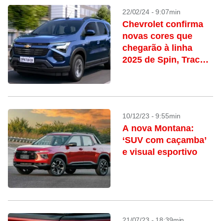
22/02/24 - 9:07min
Chevrolet confirma
novas cores que
chegarão à linha
2025 de Spin, Tracker
e Montana
10/12/23 - 9:55min
A nova Montana:
‘SUV com caçamba’
e visual esportivo
21/07/23 - 18:39min