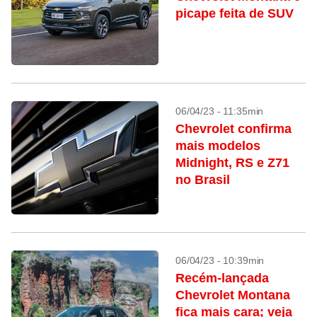
picape feita de SUV
06/04/23 - 11:35min
Chevrolet confirma
mais modelos
Midnight, RS e Z71
no Brasil
06/04/23 - 10:39min
Recém-lançada
Chevrolet Montana
fica mais cara; veja