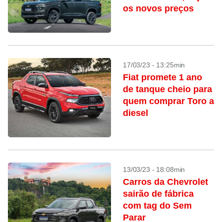
os novos preços
17/03/23 - 13:25min
Fiat promete 1 ano
de tanque cheio para
quem comprar Toro a
diesel
13/03/23 - 18:08min
Carros da Chevrolet
sairão de fábrica
com tag do Sem
Parar