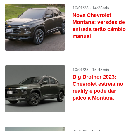
16/01/23 - 14:25min
Nova Chevrolet
Montana: versões de
entrada terão câmbio
manual
10/01/23 - 15:48min
Big Brother 2023:
Chevrolet estreia no
reality e pode dar
palco à Montana