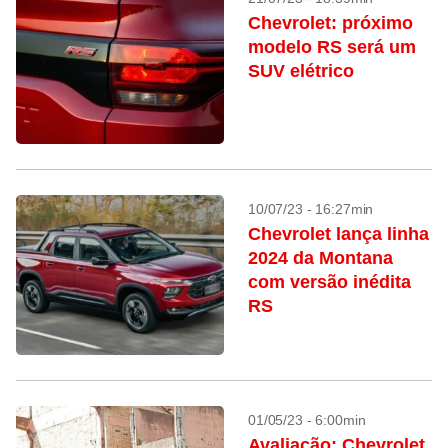
Chevrolet: próximo
modelo RS será um
SUV elétrico
10/07/23 - 16:27min
Chevrolet lança linha
2024 da Montana
com versão inédita
RS
01/05/23 - 6:00min
Avaliação: Chevrolet