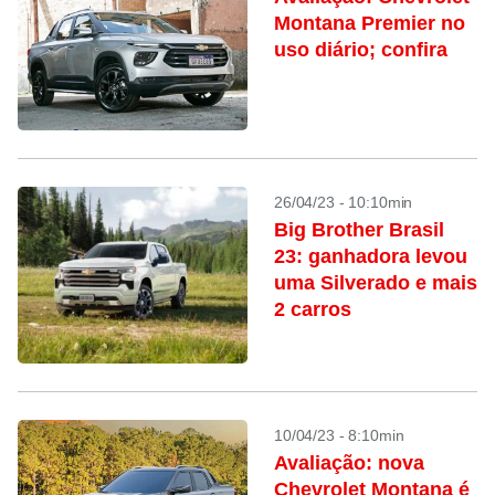
Montana Premier no
uso diário; confira
26/04/23 - 10:10min
Big Brother Brasil
23: ganhadora levou
uma Silverado e mais
2 carros
10/04/23 - 8:10min
Avaliação: nova
Chevrolet Montana é