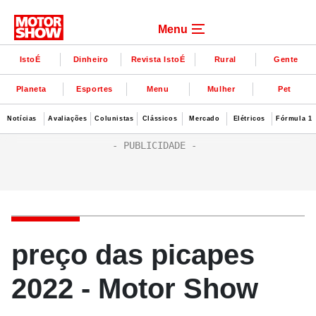
Menu
IstoÉ
Dinheiro
Revista IstoÉ
Rural
Gente
Planeta
Esportes
Menu
Mulher
Pet
Notícias
Avaliações
Colunistas
Clássicos
Mercado
Elétricos
Fórmula 1
preço das picapes
2022 - Motor Show