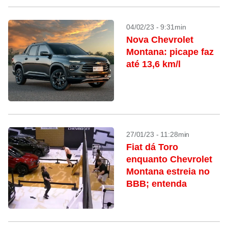
04/02/23 - 9:31min
Nova Chevrolet
Montana: picape faz
até 13,6 km/l
27/01/23 - 11:28min
Fiat dá Toro
enquanto Chevrolet
Montana estreia no
BBB; entenda