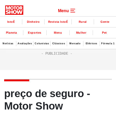
Menu
IstoÉ
Dinheiro
Revista IstoÉ
Rural
Gente
Planeta
Esportes
Menu
Mulher
Pet
Notícias
Avaliações
Colunistas
Clássicos
Mercado
Elétricos
Fórmula 1
preço de seguro -
Motor Show