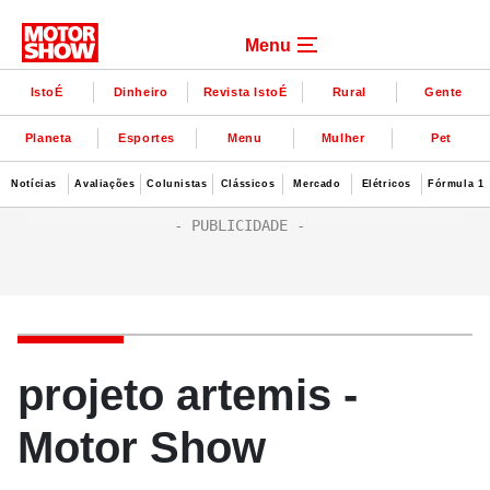
Menu
IstoÉ
Dinheiro
Revista IstoÉ
Rural
Gente
Planeta
Esportes
Menu
Mulher
Pet
Notícias
Avaliações
Colunistas
Clássicos
Mercado
Elétricos
Fórmula 1
projeto artemis -
Motor Show