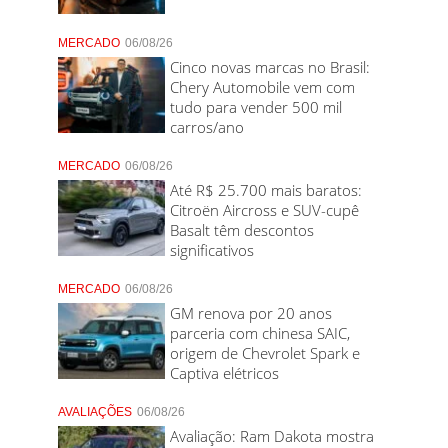
MERCADO
06/08/26
Cinco novas marcas no Brasil:
Chery Automobile vem com
tudo para vender 500 mil
carros/ano
MERCADO
06/08/26
Até R$ 25.700 mais baratos:
Citroën Aircross e SUV-cupê
Basalt têm descontos
significativos
MERCADO
06/08/26
GM renova por 20 anos
parceria com chinesa SAIC,
origem de Chevrolet Spark e
Captiva elétricos
AVALIAÇÕES
06/08/26
Avaliação: Ram Dakota mostra