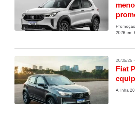
menos
prom
Promoção 
2026 em R
20/05/25 
Fiat 
equi
A linha 2