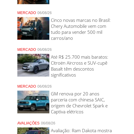
MERCADO
06/08/26
Cinco novas marcas no Brasil:
Chery Automobile vem com
tudo para vender 500 mil
carros/ano
MERCADO
06/08/26
Até R$ 25.700 mais baratos:
Citroën Aircross e SUV-cupê
Basalt têm descontos
significativos
MERCADO
06/08/26
GM renova por 20 anos
parceria com chinesa SAIC,
origem de Chevrolet Spark e
Captiva elétricos
AVALIAÇÕES
06/08/26
Avaliação: Ram Dakota mostra