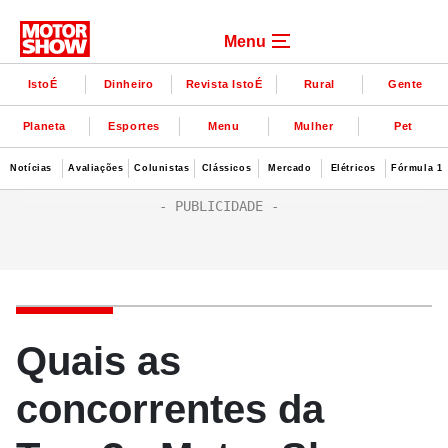
Menu
IstoÉ
Dinheiro
Revista IstoÉ
Rural
Gente
Planeta
Esportes
Menu
Mulher
Pet
Notícias
Avaliações
Colunistas
Clássicos
Mercado
Elétricos
Fórmula 1
Quais as
concorrentes da