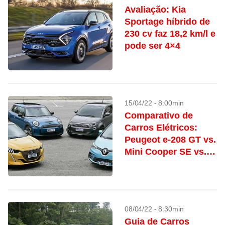
Avaliação: Kia
Sportage híbrido de
230 cv faz 18,2 km/l e
pode ser 4×4
15/04/22 - 8:00min
Comparativo de
Carros Elétricos:
Peugeot e-208 GT vs.
Mini Cooper SE vs.
Fiat 500e vs. Renault
Zoe
08/04/22 - 8:30min
Guia de Carros