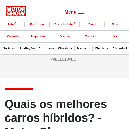
Menu
IstoÉ
Dinheiro
Revista IstoÉ
Rural
Gente
Planeta
Esportes
Menu
Mulher
Pet
Notícias
Avaliações
Colunistas
Clássicos
Mercado
Elétricos
Fórmula 1
Quais os melhores
carros híbridos? -