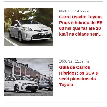
03/06/22 - 14:55min
Carro Usado: Toyota
Prius é híbrido de R$
60 mil que faz até 30
km/l na cidade sem
precisar de tomada
10/05/22 - 11:09min
Guia de Carros
Híbridos: os SUV e
sedã pioneiros da
Toyota