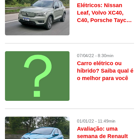
Elétricos: Nissan
Leaf, Volvo XC40,
C40, Porsche Taycan
e Audi e-tron
07/04/22 - 8:30min
Carro elétrico ou
híbrido? Saiba qual é
o melhor para você
01/01/22 - 11:49min
Avaliação: uma
semana de Renault