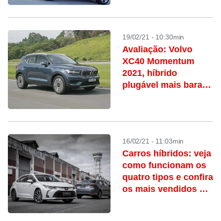
19/02/21 - 10:30min
Avaliação: Volvo
XC40 Momentum
2021, híbrido
plugável mais barato
do Brasil, é o melhor
de dois mundos
16/02/21 - 11:03min
Carros híbridos: veja
como funcionam os
quatro tipos e confira
os mais vendidos do
Brasil