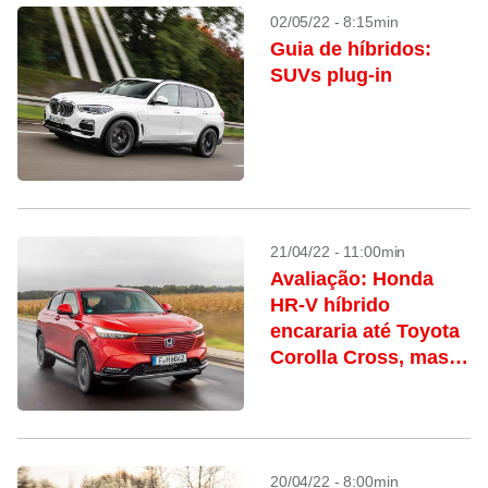
02/05/22 - 8:15min
Guia de híbridos:
SUVs plug-in
21/04/22 - 11:00min
Avaliação: Honda
HR-V híbrido
encararia até Toyota
Corolla Cross, mas
Honda erra na
estratégia
20/04/22 - 8:00min