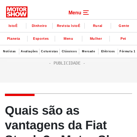
Menu
IstoÉ
Dinheiro
Revista IstoÉ
Rural
Gente
Planeta
Esportes
Menu
Mulher
Pet
Notícias
Avaliações
Colunistas
Clássicos
Mercado
Elétricos
Fórmula 1
Quais são as
vantagens da Fiat