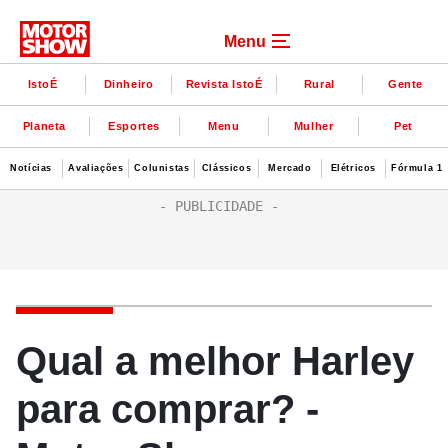
Menu
IstoÉ
Dinheiro
Revista IstoÉ
Rural
Gente
Planeta
Esportes
Menu
Mulher
Pet
Notícias
Avaliações
Colunistas
Clássicos
Mercado
Elétricos
Fórmula 1
Qual a melhor Harley
para comprar? -