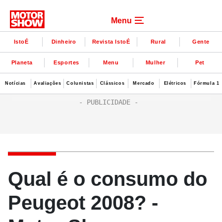
Menu
IstoÉ
Dinheiro
Revista IstoÉ
Rural
Gente
Planeta
Esportes
Menu
Mulher
Pet
Notícias
Avaliações
Colunistas
Clássicos
Mercado
Elétricos
Fórmula 1
Qual é o consumo do
Peugeot 2008? -