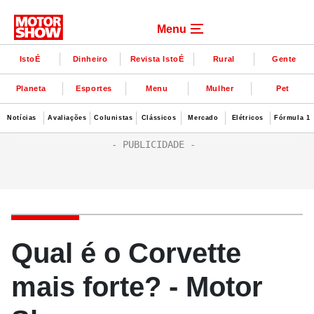
Menu
IstoÉ
Dinheiro
Revista IstoÉ
Rural
Gente
Planeta
Esportes
Menu
Mulher
Pet
Notícias
Avaliações
Colunistas
Clássicos
Mercado
Elétricos
Fórmula 1
Qual é o Corvette
mais forte? - Motor