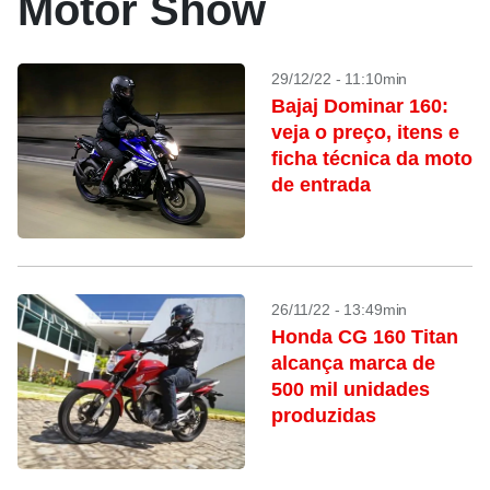
Motor Show
29/12/22 - 11:10min
Bajaj Dominar 160:
veja o preço, itens e
ficha técnica da moto
de entrada
26/11/22 - 13:49min
Honda CG 160 Titan
alcança marca de
500 mil unidades
produzidas