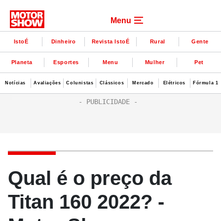
Menu
IstoÉ
Dinheiro
Revista IstoÉ
Rural
Gente
Planeta
Esportes
Menu
Mulher
Pet
Notícias
Avaliações
Colunistas
Clássicos
Mercado
Elétricos
Fórmula 1
Qual é o preço da
Titan 160 2022? -