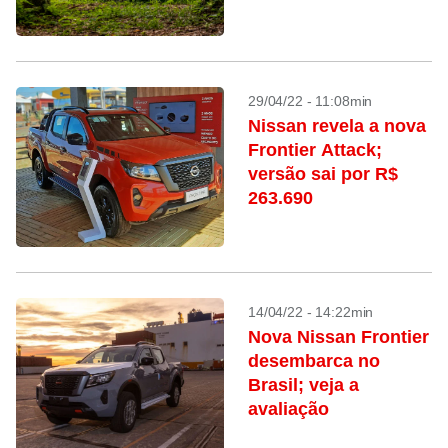
29/04/22 - 11:08min
Nissan revela a nova
Frontier Attack;
versão sai por R$
263.690
14/04/22 - 14:22min
Nova Nissan Frontier
desembarca no
Brasil; veja a
avaliação