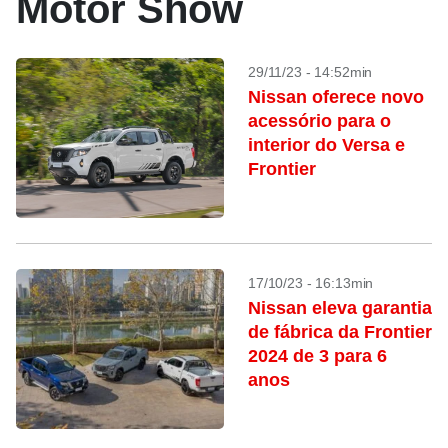
Motor Show
29/11/23 - 14:52min
Nissan oferece novo
acessório para o
interior do Versa e
Frontier
17/10/23 - 16:13min
Nissan eleva garantia
de fábrica da Frontier
2024 de 3 para 6
anos