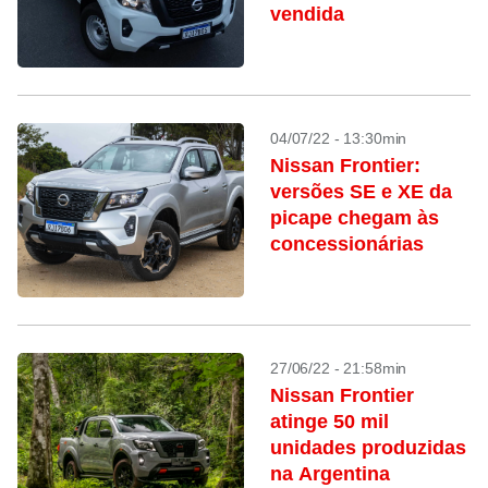
vendida
04/07/22 - 13:30min
Nissan Frontier:
versões SE e XE da
picape chegam às
concessionárias
27/06/22 - 21:58min
Nissan Frontier
atinge 50 mil
unidades produzidas
na Argentina