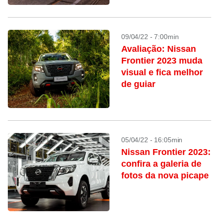
09/04/22 - 7:00min
Avaliação: Nissan
Frontier 2023 muda
visual e fica melhor
de guiar
05/04/22 - 16:05min
Nissan Frontier 2023:
confira a galeria de
fotos da nova picape