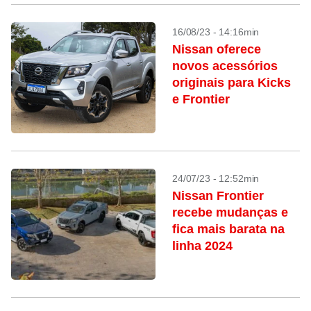
16/08/23 - 14:16min
Nissan oferece
novos acessórios
originais para Kicks
e Frontier
24/07/23 - 12:52min
Nissan Frontier
recebe mudanças e
fica mais barata na
linha 2024