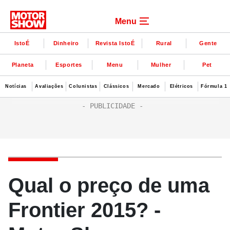
Menu
IstoÉ
Dinheiro
Revista IstoÉ
Rural
Gente
Planeta
Esportes
Menu
Mulher
Pet
Notícias
Avaliações
Colunistas
Clássicos
Mercado
Elétricos
Fórmula 1
Qual o preço de uma
Frontier 2015? -