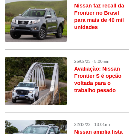
Nissan faz recall da
Frontier no Brasil
para mais de 40 mil
unidades
25/02/23 - 5:00min
Avaliação: Nissan
Frontier S é opção
voltada para o
trabalho pesado
22/12/22 - 13:01min
Nissan amplia lista