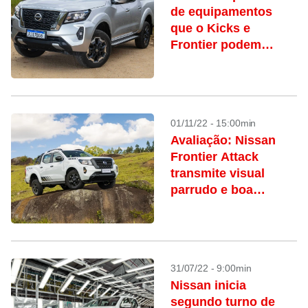
de equipamentos
que o Kicks e
Frontier podem
agregar
01/11/22 - 15:00min
Avaliação: Nissan
Frontier Attack
transmite visual
parrudo e boa
condução
31/07/22 - 9:00min
Nissan inicia
segundo turno de