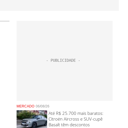
MERCADO
06/08/26
Até R$ 25.700 mais baratos:
Citroën Aircross e SUV-cupê
Basalt têm descontos