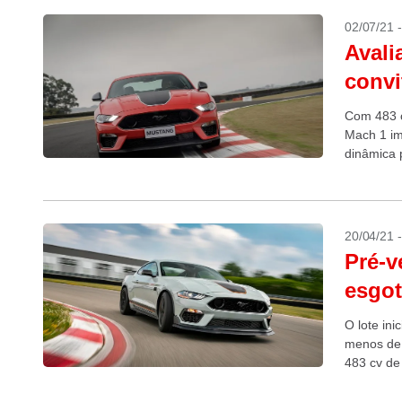
02/07/21 
Avali
convi
Com 483 c
Mach 1 im
dinâmica 
20/04/21 
Pré-v
esgot
O lote in
menos de 
483 cv de