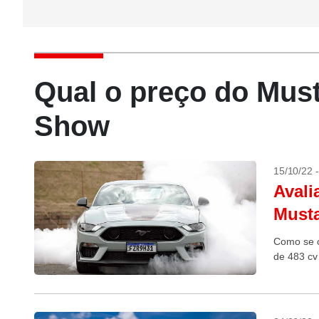
Qual o preço do Mus
Show
15/10/22 
Avali
Musta
Como se c
de 483 cv