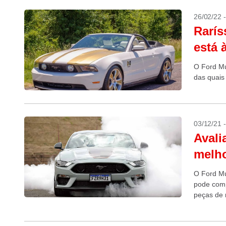
26/02/22 
Rarís
está 
O Ford Mu
das quais
03/12/21 
Avali
melho
O Ford Mu
pode comp
peças de 