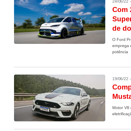
24/06/22 
Com 2
Super
de d
O Ford Pr
emprega q
potência
19/06/22 
Compr
Must
Motor V8 
eletrifica