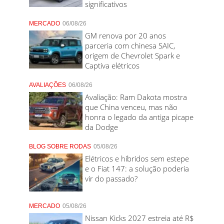
significativos
MERCADO
06/08/26
GM renova por 20 anos
parceria com chinesa SAIC,
origem de Chevrolet Spark e
Captiva elétricos
AVALIAÇÕES
06/08/26
Avaliação: Ram Dakota mostra
que China venceu, mas não
honra o legado da antiga picape
da Dodge
BLOG SOBRE RODAS
05/08/26
Elétricos e híbridos sem estepe
e o Fiat 147: a solução poderia
vir do passado?
MERCADO
05/08/26
Nissan Kicks 2027 estreia até R$