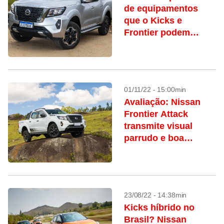
de equipamentos
que o Kicks e
Frontier podem
agregar
01/11/22 - 15:00min
Avaliação: Nissan
Frontier Attack
transmite visual
parrudo e boa
condução
23/08/22 - 14:38min
Kicks híbrido no
Brasil? Nissan