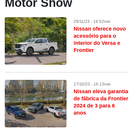
Motor Show
29/11/23 - 14:52min
Nissan oferece novo
acessório para o
interior do Versa e
Frontier
17/10/23 - 16:13min
Nissan eleva garantia
de fábrica da Frontier
2024 de 3 para 6
anos