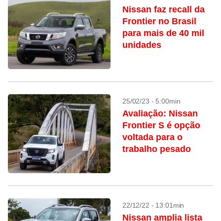
Nissan faz recall da
Frontier no Brasil
para mais de 40 mil
unidades
25/02/23 - 5:00min
Avaliação: Nissan
Frontier S é opção
voltada para o
trabalho pesado
22/12/22 - 13:01min
Nissan amplia lista