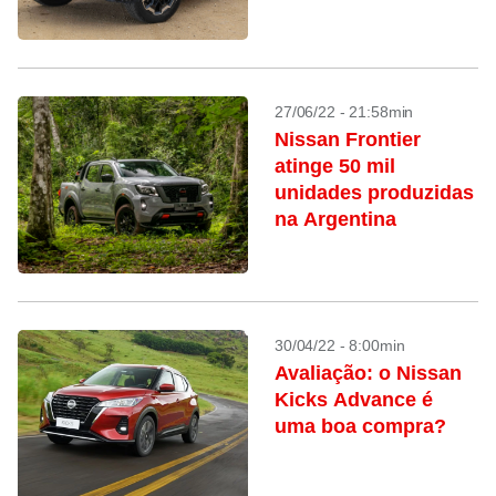
27/06/22 - 21:58min
Nissan Frontier
atinge 50 mil
unidades produzidas
na Argentina
30/04/22 - 8:00min
Avaliação: o Nissan
Kicks Advance é
uma boa compra?