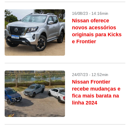
16/08/23 - 14:16min
Nissan oferece
novos acessórios
originais para Kicks
e Frontier
24/07/23 - 12:52min
Nissan Frontier
recebe mudanças e
fica mais barata na
linha 2024