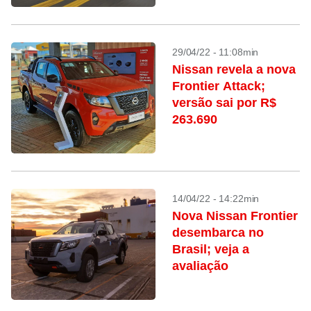
29/04/22 - 11:08min
Nissan revela a nova
Frontier Attack;
versão sai por R$
263.690
14/04/22 - 14:22min
Nova Nissan Frontier
desembarca no
Brasil; veja a
avaliação