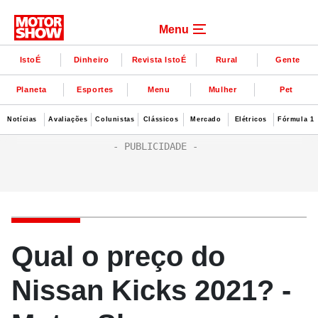
Menu
IstoÉ
Dinheiro
Revista IstoÉ
Rural
Gente
Planeta
Esportes
Menu
Mulher
Pet
Notícias
Avaliações
Colunistas
Clássicos
Mercado
Elétricos
Fórmula 1
Qual o preço do
Nissan Kicks 2021? -