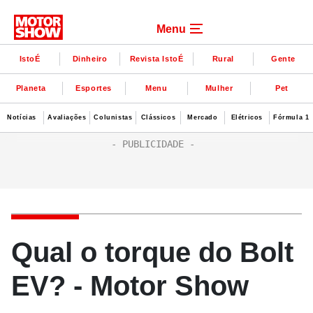
Menu
IstoÉ
Dinheiro
Revista IstoÉ
Rural
Gente
Planeta
Esportes
Menu
Mulher
Pet
Notícias
Avaliações
Colunistas
Clássicos
Mercado
Elétricos
Fórmula 1
Qual o torque do Bolt
EV? - Motor Show