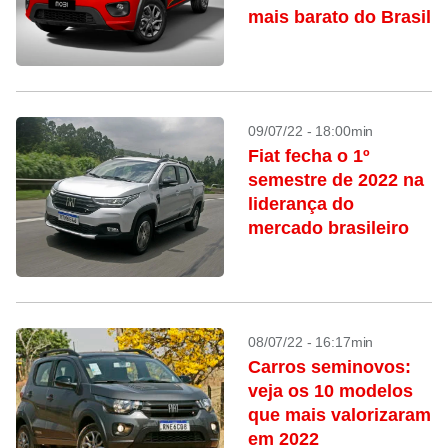
mais barato do Brasil
09/07/22 - 18:00min
Fiat fecha o 1º
semestre de 2022 na
liderança do
mercado brasileiro
08/07/22 - 16:17min
Carros seminovos:
veja os 10 modelos
que mais valorizaram
em 2022