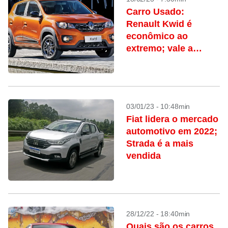
Carro Usado:
Renault Kwid é
econômico ao
extremo; vale a
pena?
03/01/23 - 10:48min
Fiat lidera o mercado
automotivo em 2022;
Strada é a mais
vendida
28/12/22 - 18:40min
Quais são os carros