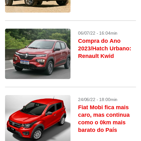
06/07/22 - 16:04min
Compra do Ano
2023/Hatch Urbano:
Renault Kwid
24/06/22 - 18:00min
Fiat Mobi fica mais
caro, mas continua
como o 0km mais
barato do País