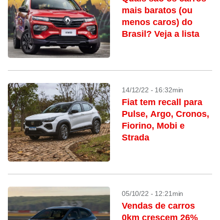
mais baratos (ou
menos caros) do
Brasil? Veja a lista
14/12/22 - 16:32min
Fiat tem recall para
Pulse, Argo, Cronos,
Fiorino, Mobi e
Strada
05/10/22 - 12:21min
Vendas de carros
0km crescem 26%