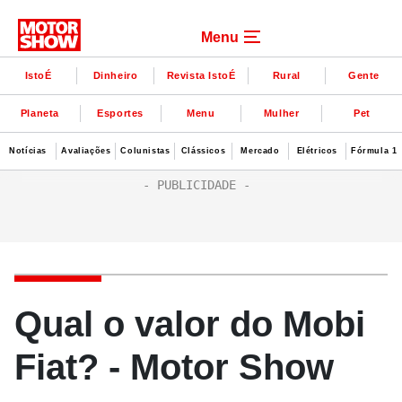
Menu
IstoÉ
Dinheiro
Revista IstoÉ
Rural
Gente
Planeta
Esportes
Menu
Mulher
Pet
Notícias
Avaliações
Colunistas
Clássicos
Mercado
Elétricos
Fórmula 1
Qual o valor do Mobi
Fiat? - Motor Show