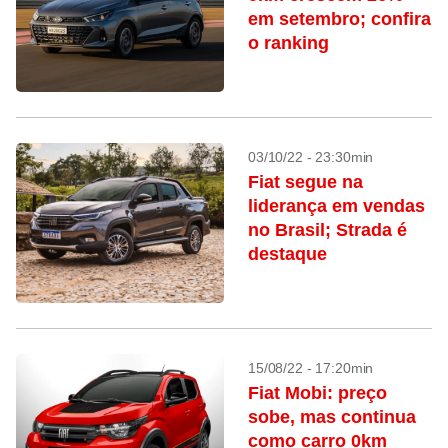
em setembro; confira
o ranking
03/10/22 - 23:30min
Fiat segue na
liderança em vendas
no Brasil; Strada é
destaque
15/08/22 - 17:20min
Fiat Mobi: preço
sobe, mas continua
como carro 0km