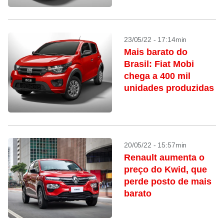
23/05/22 - 17:14min
Mais barato do
Brasil: Fiat Mobi
chega a 400 mil
unidades produzidas
20/05/22 - 15:57min
Renault aumenta o
preço do Kwid, que
perde posto de mais
barato