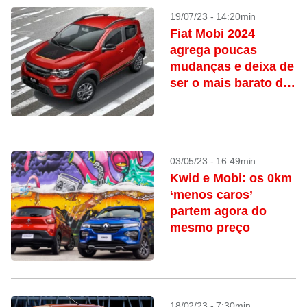
19/07/23 - 14:20min
Fiat Mobi 2024
agrega poucas
mudanças e deixa de
ser o mais barato do
Brasil
03/05/23 - 16:49min
Kwid e Mobi: os 0km
‘menos caros’
partem agora do
mesmo preço
18/02/23 - 7:30min