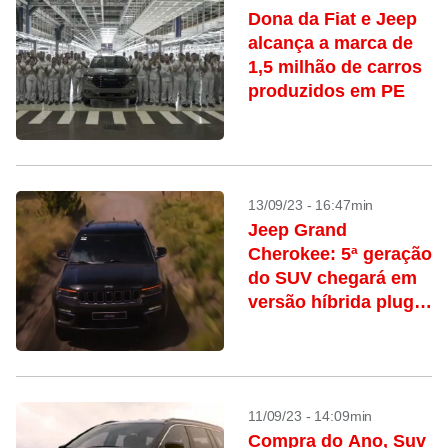
Dona da Fiat e Jeep
alcança a marca de
1,5 milhão de carros
produzidos em PE
13/09/23 - 16:47min
Jeep Grand
Cherokee: 5ª geração
do SUV chegará em
versão híbrida plug-
in
11/09/23 - 14:09min
Compra do Ano, Suv