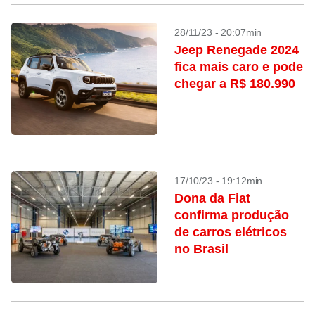
28/11/23 - 20:07min
Jeep Renegade 2024
fica mais caro e pode
chegar a R$ 180.990
17/10/23 - 19:12min
Dona da Fiat
confirma produção
de carros elétricos
no Brasil