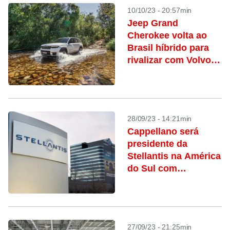
10/10/23 - 20:57min
Jeep Grand
Cherokee volta ao
Brasil híbrido para
rivalizar com Volvo
XC90
28/09/23 - 14:21min
Cappellano será
presidente da
Stellantis na América
do Sul com
promoção de Filosa
a CEO da Jeep
27/09/23 - 21:25min