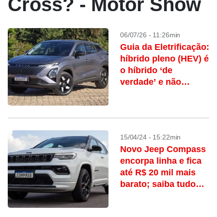
Cross? - Motor Show
06/07/26 - 11:26min
Guia da Eletrificação:
híbrido pleno (HEV) é
o híbrido ‘de
verdade’ e não
depende de recargas
15/04/24 - 15:22min
Novo Jeep Compass
encorpa linha e fica
até R$ 20 mil mais
barato; saiba tudo
que mudou