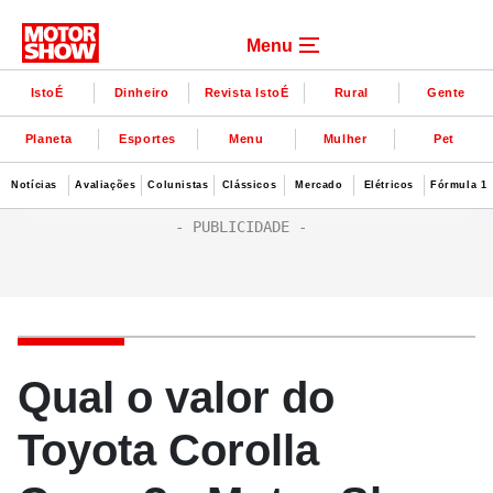
Menu
IstoÉ
Dinheiro
Revista IstoÉ
Rural
Gente
Planeta
Esportes
Menu
Mulher
Pet
Notícias
Avaliações
Colunistas
Clássicos
Mercado
Elétricos
Fórmula 1
Qual o valor do
Toyota Corolla