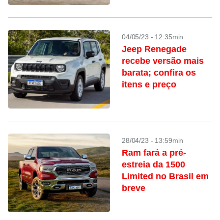
04/05/23 - 12:35min
Jeep Renegade
recebe versão mais
barata; confira os
itens e preço
28/04/23 - 13:59min
Ram fará a pré-
estreia da 1500
Limited no Brasil em
breve