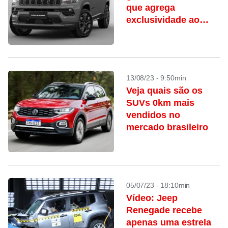
que agrega
exclusividade ao
visual do SUV
13/08/23 - 9:50min
Veja quais são os
SUVs 0km mais
vendidos no
mercado brasileiro
05/07/23 - 18:10min
Vídeo: Jeep
Renegade recebe
apenas uma estrela