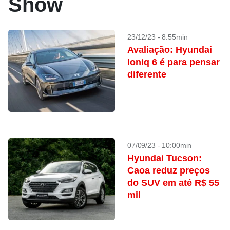
Show
23/12/23 - 8:55min
Avaliação: Hyundai
Ioniq 6 é para pensar
diferente
07/09/23 - 10:00min
Hyundai Tucson:
Caoa reduz preços
do SUV em até R$ 55
mil