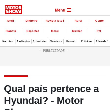
Menu
IstoÉ
Dinheiro
Revista IstoÉ
Rural
Gente
Planeta
Esportes
Menu
Mulher
Pet
Notícias
Avaliações
Colunistas
Clássicos
Mercado
Elétricos
Fórmula 1
Qual país pertence a
Hyundai? - Motor