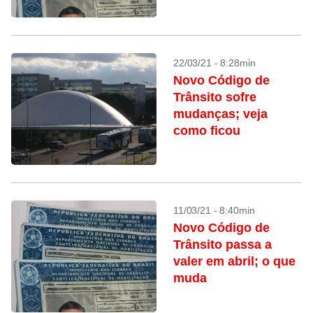
22/03/21 - 8:28min
Novo Código de
Trânsito sofre
mudanças; veja
como ficou
11/03/21 - 8:40min
Novo Código de
Trânsito passa a
valer em abril; o que
muda