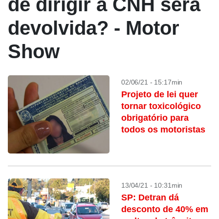
de dirigir a CNH será
devolvida? - Motor
Show
02/06/21 - 15:17min
Projeto de lei quer
tornar toxicológico
obrigatório para
todos os motoristas
13/04/21 - 10:31min
SP: Detran dá
desconto de 40% em