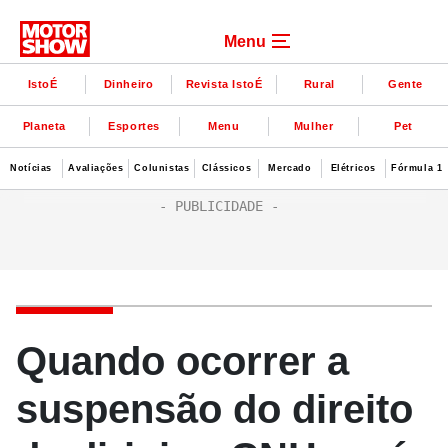
Menu
IstoÉ
Dinheiro
Revista IstoÉ
Rural
Gente
Planeta
Esportes
Menu
Mulher
Pet
Notícias
Avaliações
Colunistas
Clássicos
Mercado
Elétricos
Fórmula 1
Quando ocorrer a
suspensão do direito