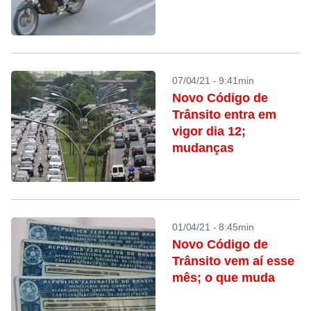
07/04/21 - 9:41min
Novo Código de
Trânsito entra em
vigor dia 12;
mudanças
01/04/21 - 8:45min
Novo Código de
Trânsito vem aí esse
mês; o que muda