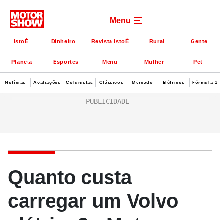
Menu
IstoÉ
Dinheiro
Revista IstoÉ
Rural
Gente
Planeta
Esportes
Menu
Mulher
Pet
Notícias
Avaliações
Colunistas
Clássicos
Mercado
Elétricos
Fórmula 1
Quanto custa
carregar um Volvo