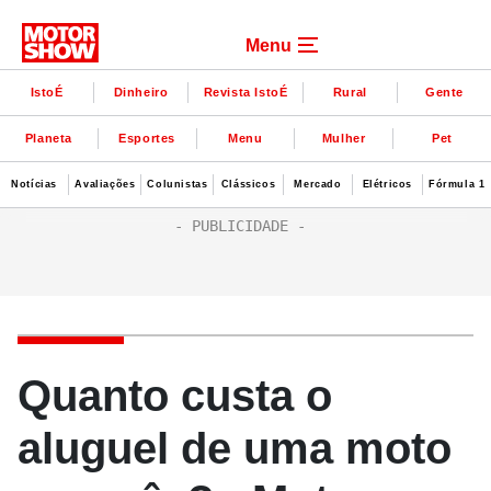
Menu
IstoÉ
Dinheiro
Revista IstoÉ
Rural
Gente
Planeta
Esportes
Menu
Mulher
Pet
Notícias
Avaliações
Colunistas
Clássicos
Mercado
Elétricos
Fórmula 1
Quanto custa o
aluguel de uma moto