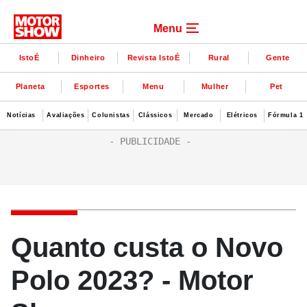
Menu
IstoÉ
Dinheiro
Revista IstoÉ
Rural
Gente
Planeta
Esportes
Menu
Mulher
Pet
Notícias
Avaliações
Colunistas
Clássicos
Mercado
Elétricos
Fórmula 1
Quanto custa o Novo
Polo 2023? - Motor